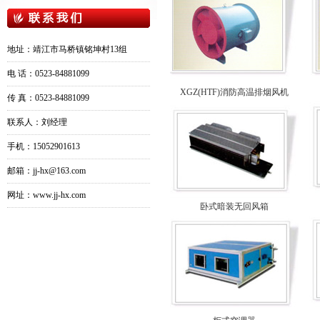
地址：靖江市马桥镇铭坤村13组
电 话：0523-84881099
XGZ(HTF)消防高温排烟风机
传 真：0523-84881099
联系人：刘经理
手机：15052901613
邮箱：jj-hx@163.com
网址：www.jj-hx.com
卧式暗装无回风箱